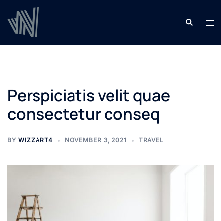
Skip
to
Search
Tog
content
men
Perspiciatis velit quae
consectetur conseq
BY
WIZZART4
NOVEMBER 3, 2021
TRAVEL